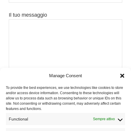
Il tuo messaggio
Manage Consent
To provide the best experiences, we use technologies like cookies to store
and/or access device information. Consenting to these technologies will
allow us to process data such as browsing behavior or unique IDs on this
Acconsento al trattamento dei dati , ho letto la
site. Not consenting or withdrawing consent, may adversely affect certain
features and functions.
Privacy Policy.
Functional
Sempre attivo
Accetto